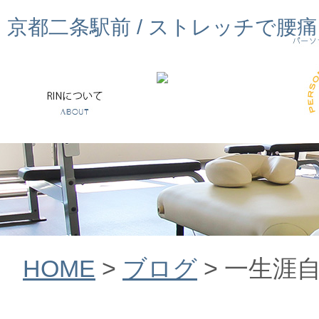
京都二条駅前 / ストレッチで腰
HOME
>
ブログ
>
一生涯