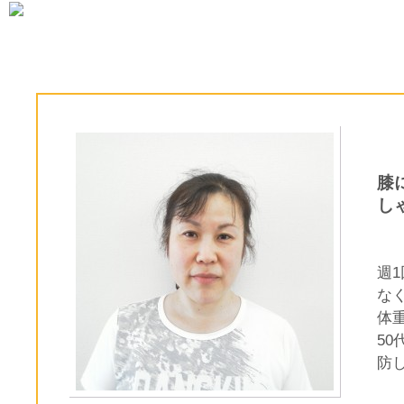
膝
し
週
な
体
5
防