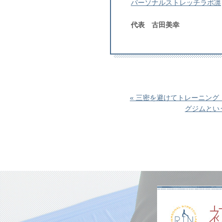
パーソナルストレッチラボ凛
代表 古田美幸
« 三密を避けてトレーニン
グジムとい