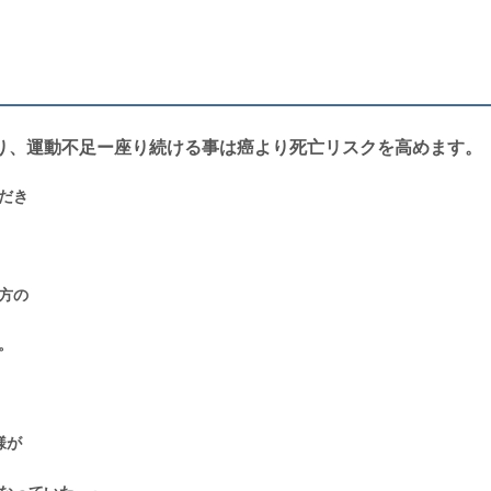
り、運動不足ー座り続ける事は癌より死亡リスクを高めます。
だき
方の
。
様が