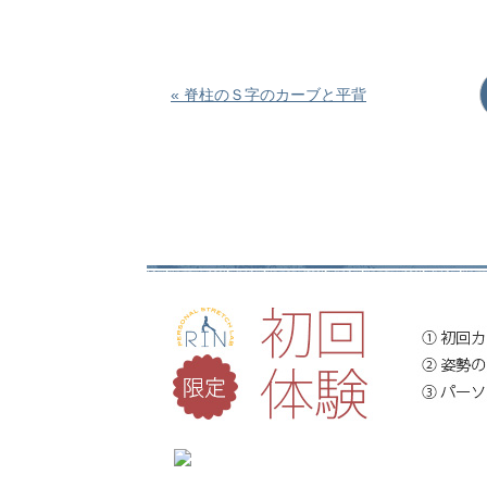
« 脊柱のＳ字のカーブと平背