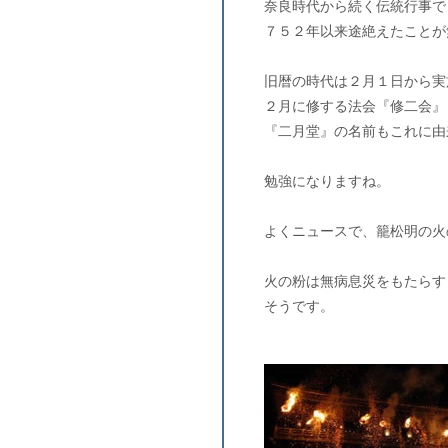
奈良時代から続く伝統行事で
７５２年以来途絶えたことが
旧暦の時代は２月１日から実
２月に修する法会『修二会』
『二月堂』の名前もこれに由
勉強になりますね。
よくニュースで、籠松明の火
火の粉は無病息災をもたらす
そうです。