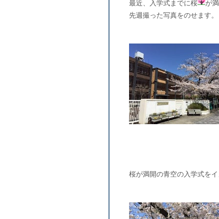
最近、入学式までに桜
が満
先週撮った写真をのせます。
桜が満開の青空の入学式をイ