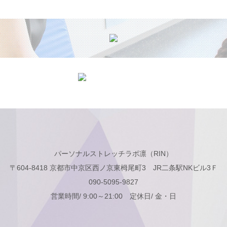
パーソナルストレッチラボ凛（RIN）
〒604-8418 京都市中京区西ノ京東栂尾町3 JR二条駅NKビル3Ｆ
090-5095-9827
営業時間/ 9:00～21:00 定休日/ 金・日