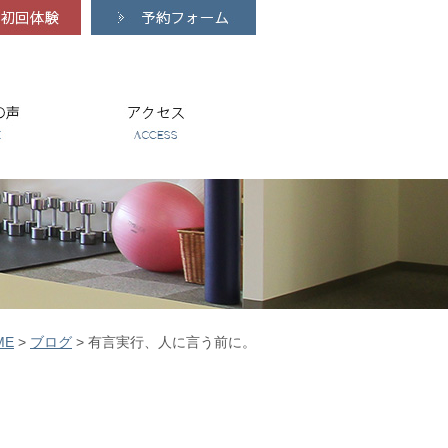
ME
>
ブログ
>
有言実行、人に言う前に。