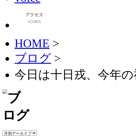
HOME
>
ブログ
>
今日は十日戎、今年の